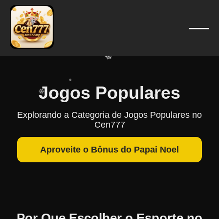
❄
❄
❄
❄
❄
❄
❄
❄
Jogos Populares
❄
❄
❄
Explorando a Categoria de Jogos Populares no
Cen777
Aproveite o Bônus do Papai Noel
Por Que Escolher o Esporte no