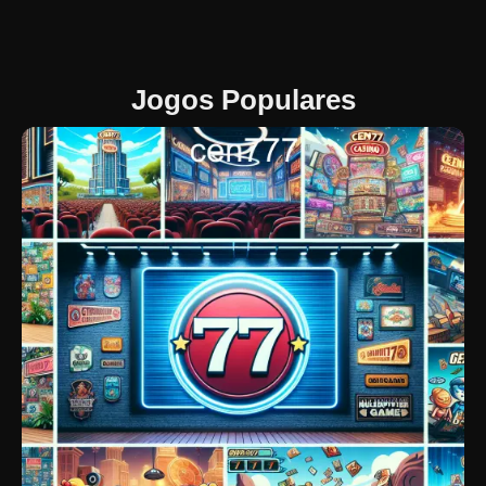
Jogos Populares