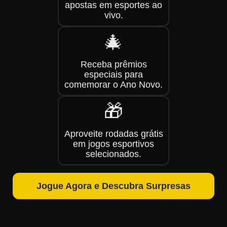
apostas em esportes ao
vivo.
🎄
Receba prêmios
especiais para
comemorar o Ano Novo.
🎁
Aproveite rodadas grátis
em jogos esportivos
selecionados.
Jogue Agora e Descubra Surpresas