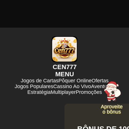
CEN777
MENU
Jogos de Cartas
Pôquer Online
Ofertas
Jogos Populares
Cassino Ao Vivo
Aventuras
Estratégia
Multiplayer
Promoções
Aproveite
o bônus
BÔNUS DE 100