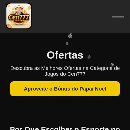
❄
❄
❄
❄
❄
❄
❄
❄
❄
Ofertas
❄
Descubra as Melhores Ofertas na Categoria de
❄
Jogos do Cen777
Aproveite o Bônus do Papai Noel
Por Que Escolher o Esporte no